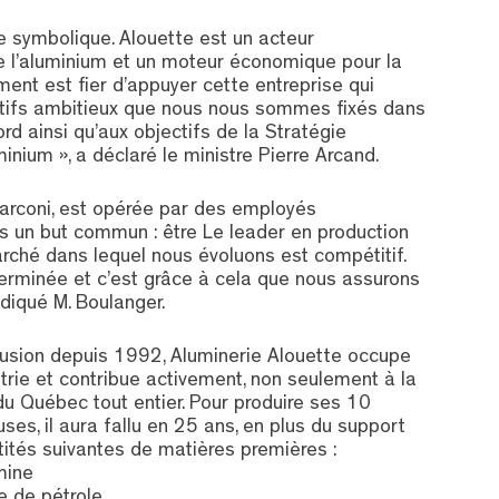
ée symbolique. Alouette est un acteur
de l’aluminium et un moteur économique pour la
ent est fier d’appuyer cette entreprise qui
jectifs ambitieux que nous nous sommes fixés dans
d ainsi qu’aux objectifs de la Stratégie
ium », a déclaré le ministre Pierre Arcand.
 Marconi, est opérée par des employés
s un but commun : être Le leader en production
rché dans lequel nous évoluons est compétitif.
rminée et c’est grâce à cela que nous assurons
ndiqué M. Boulanger.
fusion depuis 1992, Aluminerie Alouette occupe
trie et contribue activement, non seulement à la
du Québec tout entier. Pour produire ses 10
ses, il aura fallu en 25 ans, en plus du support
ntités suivantes de matières premières :
mine